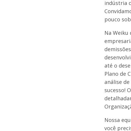
indústria 
Convidamo
pouco sob
Na Weiku d
empresaria
demissões,
desenvolv
até o dese
Plano de C
análise de
sucesso! 
detalhada
Organizaç
Nossa equi
você preci