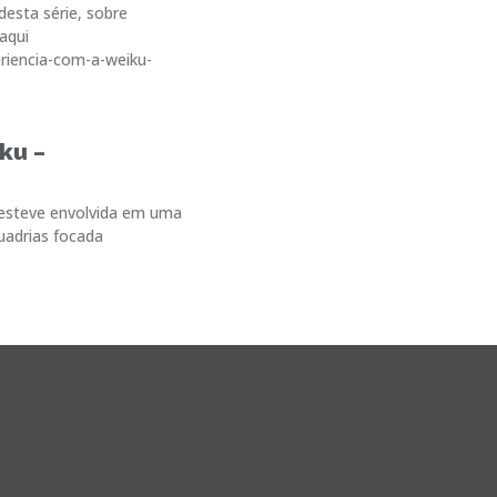
desta série, sobre
aqui
riencia-com-a-weiku-
ku –
 esteve envolvida em uma
uadrias focada