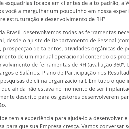
de esquadrias focada em clientes de alto padrão, a W
s você a mergulhar um pouquinho em nossa experi
re estruturação e desenvolvimento de RH?
a Brasil, desenvolvemos todas as ferramentas nece
l, desde o ajuste de Departamento de Pessoal (con
 prospecção de talentos, atividades orgânicas de p
imento de um manual operacional contendo os proc
nvolvimento de ferramentas de RH (avaliação 360º, 
argos e Salários, Plano de Participação nos Resulta
 pesquisas de clima organizacional). Em tudo o que
O que ainda não estava no momento de ser implantad
mente descrito para os gestores desenvolverem par
ão.
pe tem a experiência para ajudá-lo a desenvolver e 
sa para que sua Empresa cresça. Vamos conversar so