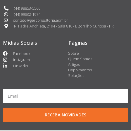
(44) 98853-5566
(44) 99832-1974
contato@gerconsultoria.adm.br
R. Padre Anchieta, 2194 - Sala 810 - Bigorrilho Curitiba - PR
Mídias Sociais
Páginas
Sobre
Facebook
Quem Somos
Instagram
Artigos
LinkedIn
Depoimentos
Soluções
RECEBA NOVIDADES