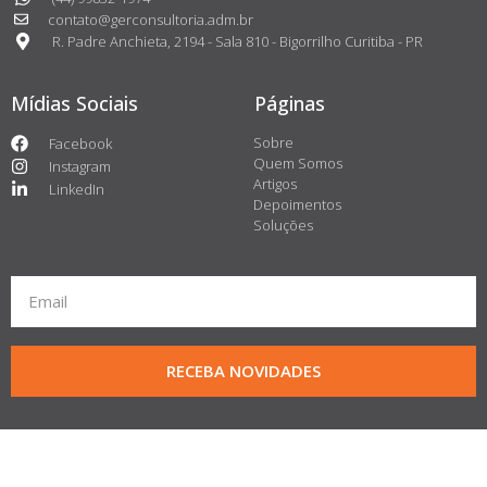
contato@gerconsultoria.adm.br
R. Padre Anchieta, 2194 - Sala 810 - Bigorrilho Curitiba - PR
Mídias Sociais
Páginas
Sobre
Facebook
Quem Somos
Instagram
Artigos
LinkedIn
Depoimentos
Soluções
RECEBA NOVIDADES