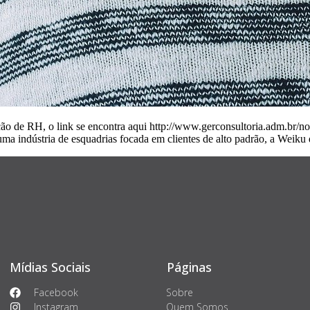
uração de RH, o link se encontra aqui http://www.gerconsultoria.adm.br/
ma indústria de esquadrias focada em clientes de alto padrão, a Weik
Mídias Sociais
Páginas
Facebook
Sobre
Instagram
Quem Somos