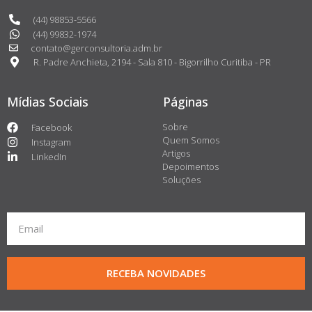
(44) 98853-5566
(44) 99832-1974
contato@gerconsultoria.adm.br
R. Padre Anchieta, 2194 - Sala 810 - Bigorrilho Curitiba - PR
Mídias Sociais
Páginas
Sobre
Facebook
Quem Somos
Instagram
Artigos
LinkedIn
Depoimentos
Soluções
RECEBA NOVIDADES