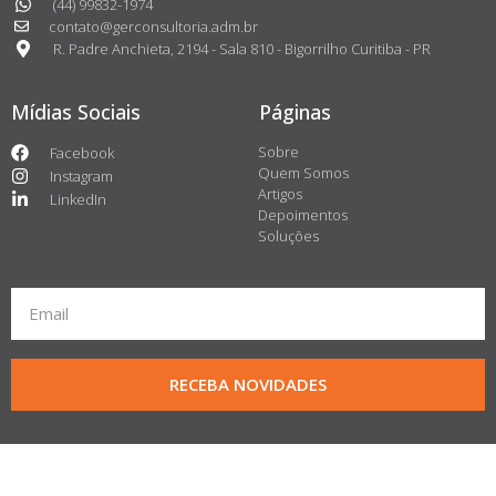
(44) 99832-1974
contato@gerconsultoria.adm.br
R. Padre Anchieta, 2194 - Sala 810 - Bigorrilho Curitiba - PR
Mídias Sociais
Páginas
Sobre
Facebook
Quem Somos
Instagram
Artigos
LinkedIn
Depoimentos
Soluções
RECEBA NOVIDADES