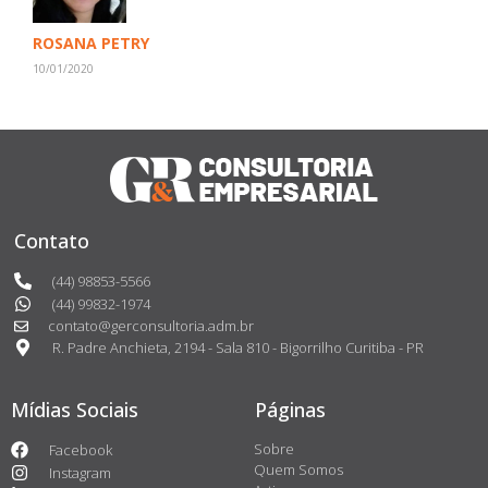
ROSANA PETRY
10/01/2020
Contato
(44) 98853-5566
(44) 99832-1974
contato@gerconsultoria.adm.br
R. Padre Anchieta, 2194 - Sala 810 - Bigorrilho Curitiba - PR
Mídias Sociais
Páginas
Sobre
Facebook
Quem Somos
Instagram