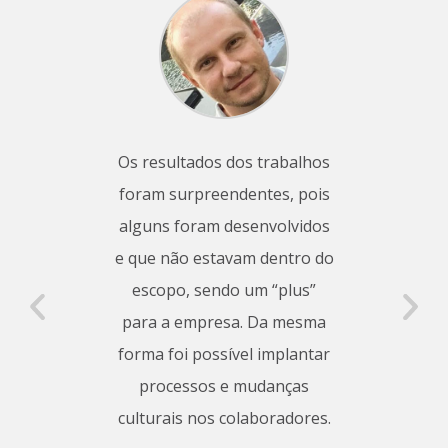
Os resultados dos trabalhos
Através do traba
foram surpreendentes, pois
realizado com a G
alguns foram desenvolvidos
melhor resultado
e que não estavam dentro do
observo na prátic
escopo, sendo um “plus”
conseguir separar a
para a empresa. Da mesma
FÍSICA da PESSOA JU
forma foi possível implantar
gerando uma ma
processos e mudanças
organização, refleti
culturais nos colaboradores.
todas as áreas: come