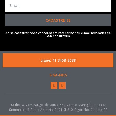
CADASTRE-SE
Ao se cadastrar, você concorda em receber no seu e-mail novidades da
G&R Consultoria.
Ligue: 41 3408-2688
SIGA-NOS
Sede:
Av. Gov. Parigot de Souza, 554, Centro, Maringá, PR –
Esc.
Comercial:
R. Padre Anchieta, 2194, Sl. 810, Bigorrilho, Curitiba, PR