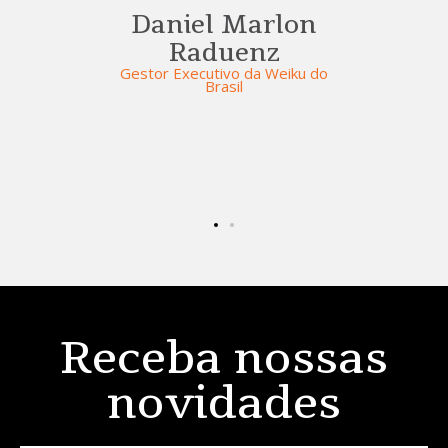
financeira e administ
Daniel Marlon
Uma experiência grati
Raduenz
motivadora e surpree
Gestor Executivo da Weiku do
Brasil
Kellem C
Bertonci
Ingá Seguros
Receba nossas
novidades