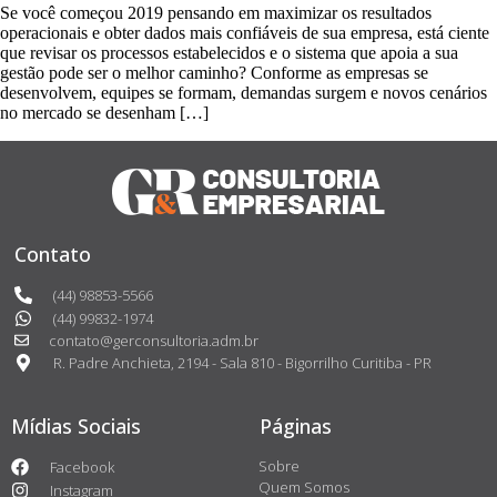
Se você começou 2019 pensando em maximizar os resultados
operacionais e obter dados mais confiáveis de sua empresa, está ciente
que revisar os processos estabelecidos e o sistema que apoia a sua
gestão pode ser o melhor caminho? Conforme as empresas se
desenvolvem, equipes se formam, demandas surgem e novos cenários
no mercado se desenham […]
Contato
(44) 98853-5566
(44) 99832-1974
contato@gerconsultoria.adm.br
R. Padre Anchieta, 2194 - Sala 810 - Bigorrilho Curitiba - PR
Mídias Sociais
Páginas
Sobre
Facebook
Quem Somos
Instagram