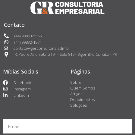
Contato
(44) 98853-5566
(44) 99832-1974
contato@gerconsultoria.adm.br
R. Padre Anchieta, 2194 - Sala 810 - Bigorrilho Curitiba - PR
Mídias Sociais
Páginas
Sobre
Facebook
Quem Somos
Instagram
Artigos
LinkedIn
Depoimentos
Soluções